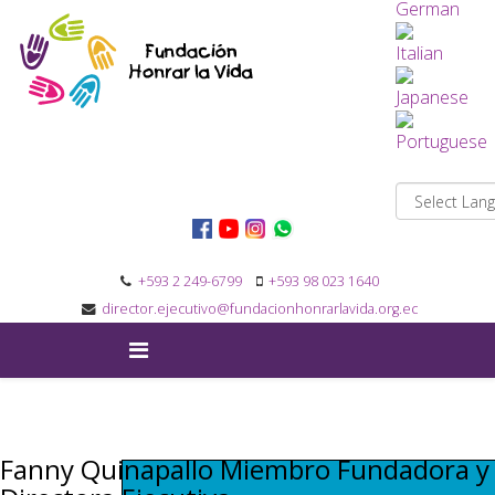
+593 2 249-6799
+593 98 023 1640
director.ejecutivo@fundacionhonrarlavida.org.ec
Fanny Quinapallo Miembro Fundadora y