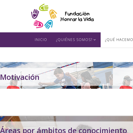
INICIO
¿QUIÉNES SOMOS?
¿QUÉ HACEMO
Motivación
Motivación
"No se puede" es un concepto ajeno a la escuela y a su espíritu.
Áreas por ámbitos de conocimiento