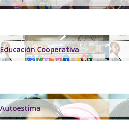
Áreas por ámbitos de conocimiento
Con el acompañamiento de los facilitadores, niños y niñas son prot
Educación Cooperativa
Educación Cooperativa
Reconociendo que el ser humano es mente, cuerpo y espíritu, niños 
para continuar con sus propias etapas de desarrollo.
Autoestima
Autoestima