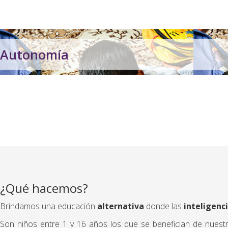
Muchos de nuestros niños tienen mermado su amor propio por los d
Autonomía
Autonomía
A través de la autonomía niños y niñas desarrollan los siguientes valor
¿Qué hacemos?
Brindamos una educación
alternativa
donde las
inteligenc
Son niños entre 1 y 16 años los que se benefician de nuest