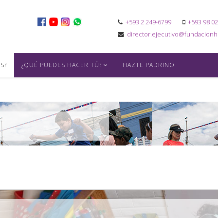
+593 2 249-6799
+593 98 0
director.ejecutivo@fundacionho
S?
¿QUÉ PUEDES HACER TÚ?
HAZTE PADRINO