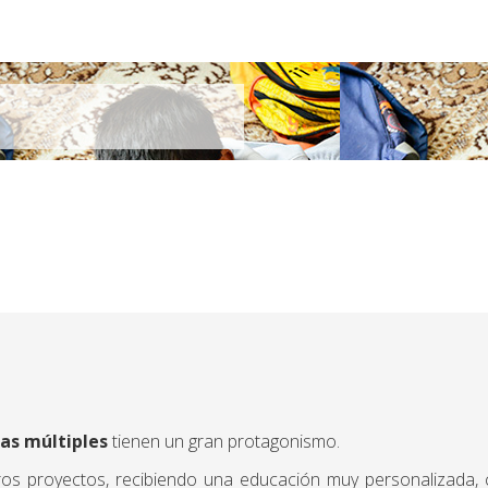
iferentes abusos de su entorno. Con cada gesto buscamos que recup
es: amor incondicional, honestidad, responsabilidad, criticidad, solida
ias múltiples
tienen un gran protagonismo.
ros proyectos, recibiendo una educación muy personalizada,