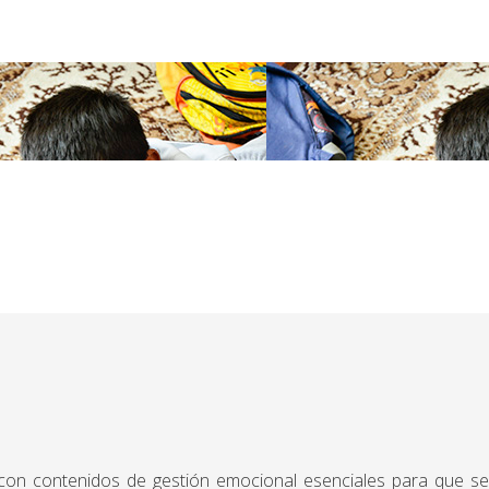
eren su autoestima desde el saber ser y el saber hacer.
ridad y respeto. Esenciales para su desarrollo individual y social.
 con contenidos de gestión emocional esenciales para que se